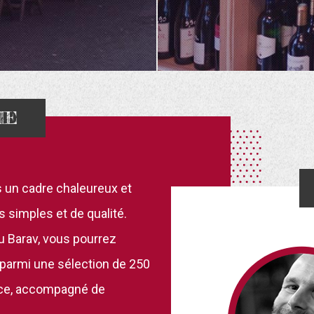
IE
s un cadre chaleureux et
s simples et de qualité.
u Barav, vous pourrez
in parmi une sélection de 250
lace, accompagné de