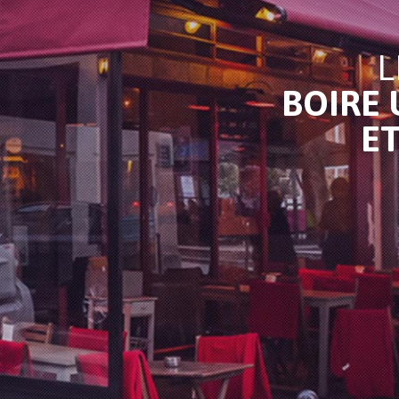
L
BOIRE 
E