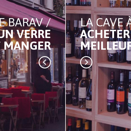
E BARAV /
LA CAVE À
UN VERRE
ACHETER
T MANGER
MEILLEU