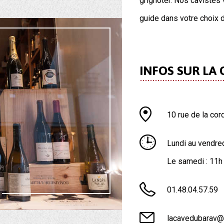
grignoter. Nos cavistes
guide dans votre choix d
INFOS SUR LA 
10 rue de la cor
Lundi au vendredi
Le samedi : 11h
01.48.04.57.59
lacavedubarav@