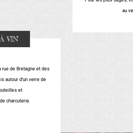
au ve
À VIN
a rue de Bretagne et des
s autour d'un verre de
outeilles et
e charcuterie.